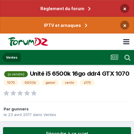
×
Règlement du forum
×
IPTV et arnaques
Ventes
Unité i5 6500k 16go ddr4 GTX 1070
[a vendre]
1070
6600k
gamer
vente
z170
Par
gunners
le 23 avril 2017
dans
Ventes
Répondre à ce sujet