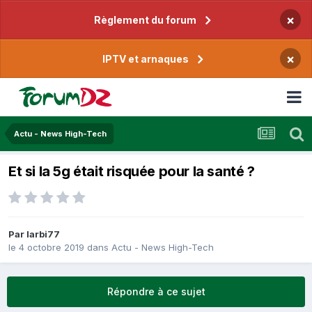
×
Règlement du forum
×
IPTV et arnaques
Actu - News High-Tech
Et si la 5g était risquée pour la santé ?
Par
larbi77
le 4 octobre 2019
dans
Actu - News High-Tech
Répondre à ce sujet