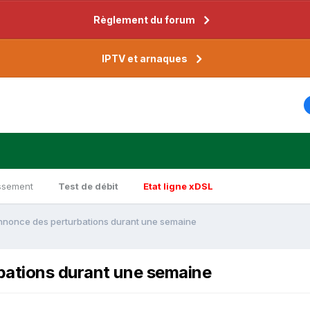
Règlement du forum
IPTV et arnaques
ssement
Test de débit
Etat ligne xDSL
nnonce des perturbations durant une semaine
bations durant une semaine