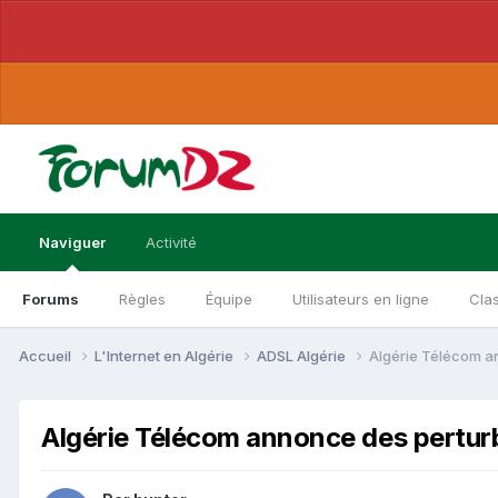
Naviguer
Activité
Forums
Règles
Équipe
Utilisateurs en ligne
Cla
Accueil
L'Internet en Algérie
ADSL Algérie
Algérie Télécom a
Algérie Télécom annonce des pertur