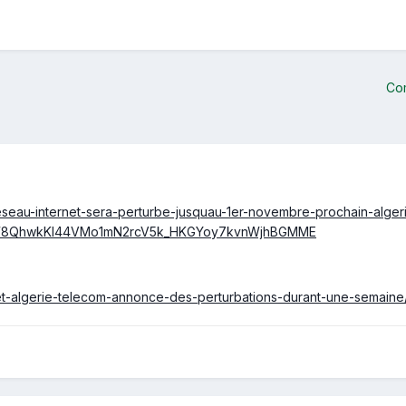
Co
eseau-internet-sera-perturbe-jusquau-1er-novembre-prochain-alger
W8QhwkKI44VMo1mN2rcV5k_HKGYoy7kvnWjhBGMME
net-algerie-telecom-annonce-des-perturbations-durant-une-semaine