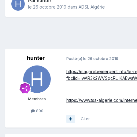
Par
hunter
le 26 octobre 2019
dans
ADSL Algérie
hunter
Posté(e)
le 26 octobre 2019
https://maghrebemergent.info/le-r
fbclid=IwAR3k2WVSqcRL_KAEwa
Membres
https://www.tsa-algerie.com/inter
800
Citer