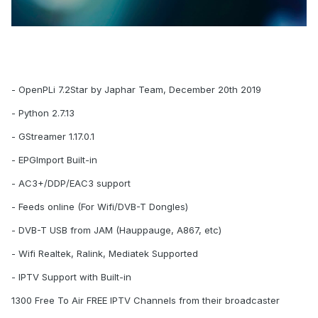
- OpenPLi 7.2Star by Japhar Team, December 20th 2019
- Python 2.7.13
- GStreamer 1.17.0.1
- EPGImport Built-in
- AC3+/DDP/EAC3 support
- Feeds online (For Wifi/DVB-T Dongles)
- DVB-T USB from JAM (Hauppauge, A867, etc)
- Wifi Realtek, Ralink, Mediatek Supported
- IPTV Support with Built-in
1300 Free To Air FREE IPTV Channels from their broadcaster