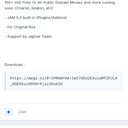
100+ VoD Free To Air Public Domain Movies and more coming
soon (Charlot, Keaton, etc)
- JAM 5.3 built-in (Plugins/Addons)
- For Original Box
- Support by Japhar Team
Download :
https://mega.nz/#!5PRHWY6A!5m57UkU2EXuiwMfZPJLH
_0OEHSuiHO5HrPjaz2Ko63U
Citer