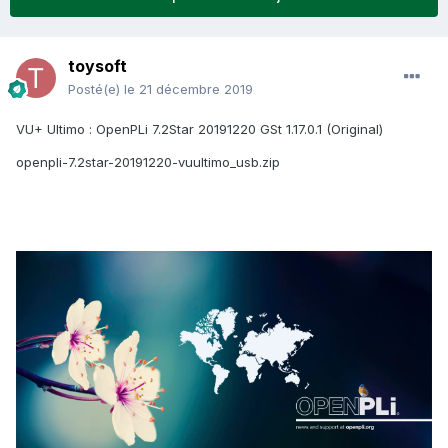
toysoft
Posté(e)
le 21 décembre 2019
VU+ Ultimo : OpenPLi 7.2Star 20191220 GSt 1.17.0.1 (Original)
openpli-7.2star-20191220-vuultimo_usb.zip