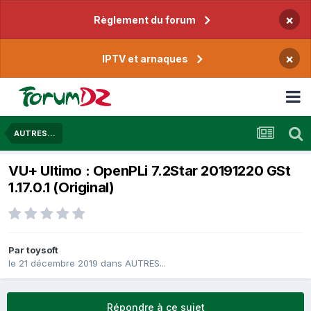
×
Règlement du forum
×
IPTV et arnaques
AUTRES...
VU+ Ultimo : OpenPLi 7.2Star 20191220 GSt
1.17.0.1 (Original)
Par
toysoft
le 21 décembre 2019
dans
AUTRES...
Répondre à ce sujet