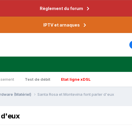
Règlement du forum
IPTV et arnaques
ssement
Test de débit
Etat ligne xDSL
rdware (Matériel)
Santa Rosa et Montevina font parler d'eux
 d'eux