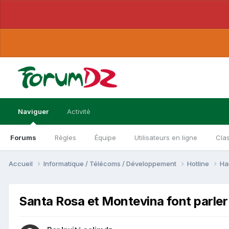
Naviguer
Activité
Forums
Règles
Équipe
Utilisateurs en ligne
Cla
Accueil
Informatique / Télécoms / Développement
Hotline
Ha
Santa Rosa et Montevina font parler