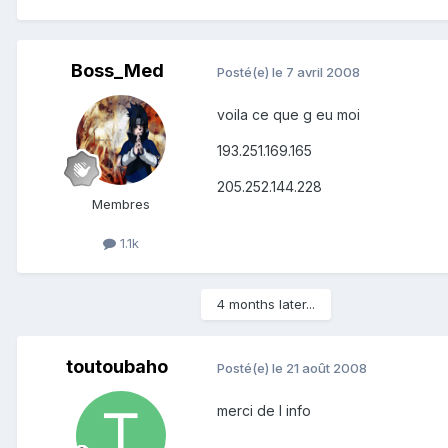
Boss_Med
Posté(e)
le 7 avril 2008
voila ce que g eu moi
193.251.169.165
205.252.144.228
Membres
1.1k
4 months later...
toutoubaho
Posté(e)
le 21 août 2008
merci de l info