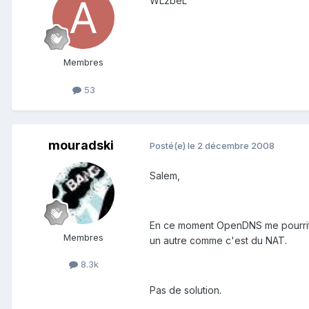
WLzbeL
Membres
53
mouradski
Posté(e)
le 2 décembre 2008
Salem,
En ce moment OpenDNS me pourrit la
Membres
un autre comme c'est du NAT.
8.3k
Pas de solution.