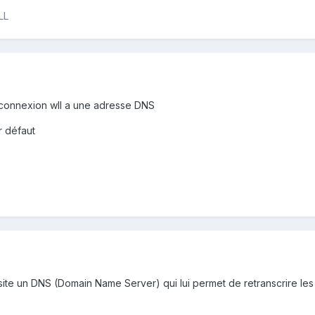
الإنترنت ع WLL
la connexion wll a une adresse DNS
r défaut
ite un DNS (Domain Name Server) qui lui permet de retranscrire les