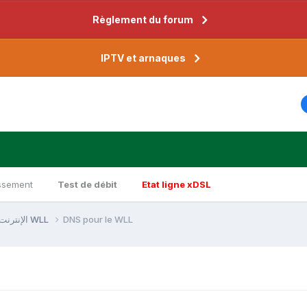
Règlement du forum
IPTV et arnaques
ssement
Test de débit
Etat ligne xDSL
Internet via WLL - الإنترنت عبر WLL
DNS pour le WLL