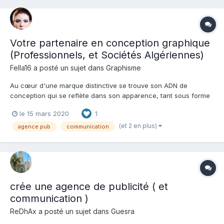
Votre partenaire en conception graphique
(Professionnels, et Sociétés Algériennes)
Fella16
a posté un sujet dans
Graphisme
Au cœur d'une marque distinctive se trouve son ADN de
conception qui se reflète dans son apparence, tant sous forme
numérique qu'imprimée, créant ainsi une reconnaissance, une
le 15 mars 2020
1
fidélité et une valeur pour ses clients. Dans sa forme la plus
pure, le design doit être beau, créer le bon impact e...
(et 2 en plus)
agence pub
communication
crée une agence de publicité ( et
communication )
ReDhAx
a posté un sujet dans
Guesra