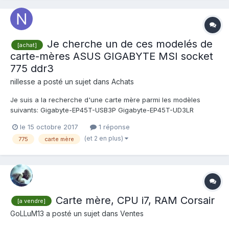
Je cherche un de ces modelés de
[achat]
carte-mères ASUS GIGABYTE MSI socket
775 ddr3
nillesse
a posté un sujet dans
Achats
Je suis a la recherche d'une carte mère parmi les modèles
suivants: Gigabyte-EP45T-USB3P Gigabyte-EP45T-UD3LR
Gigabyte-EP45T-DS3R Gigabyte-P45T-ES3G Gigabyte-EP43T-
le 15 octobre 2017
1 réponse
UD3L Msi-P43-C51 Asus-P5P43TD Pro Asus-P5Q3 Deluxe Asus-
(et 2 en plus)
775
carte mère
P5Q3 Deluxe WiFi...
Carte mère, CPU i7, RAM Corsair
[a vendre]
GoLLuM13
a posté un sujet dans
Ventes