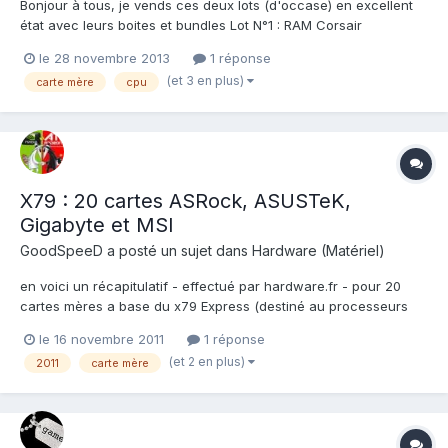
Bonjour à tous, je vends ces deux lots (d'occase) en excellent
état avec leurs boites et bundles Lot N°1 : RAM Corsair
Dominator Platinum 16 Go (4 x 4) 1866mhz CAS9 1.5v + Carte
le 28 novembre 2013
1 réponse
mère Gigabyte Z68X-UD4-B3 La RAM Corsair Dominator
(et 3 en plus)
carte mère
cpu
Platinum est la meilleure RAM du moment (fiabilité, performanc...
X79 : 20 cartes ASRock, ASUSTeK,
Gigabyte et MSI
GoodSpeeD
a posté un sujet dans
Hardware (Matériel)
en voici un récapitulatif - effectué par hardware.fr - pour 20
cartes mères a base du x79 Express (destiné au processeurs
Sandy Bridge-E): - 5 cartes ASRock - 6 cartes ASUSTeK - 4
le 16 novembre 2011
1 réponse
cartes Gigabyte - 5 cartes MSI source :
(et 2 en plus)
2011
carte mère
http://www.hardware.fr/focus/54/x79-20-cartes-asrock-
asustek-...