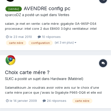
AVENDRE config pc
[vendu]
sparcoDZ
a posté un sujet dans
Ventes
salam. je met en vente: carte mère: gigabyte GA-965P-DS4
processeur: intel core 2 duo E8400 3.0ghz ventilateur: intel
d'origine ram: 4GB de ram transcend ddr2 800 CL5 2x2GB
le 23 mai 2010
10 réponses
Parfait État prix du pack 35.000 DA =========MIS A JOUR
(et 3 en plus)
carte mère
configuration
[VENDU]
Choix carte mére ?
SLKC
a posté un sujet dans
Hardware (Matériel)
Salamalikoum Je voudrais avoir votre avis sur le choix d'une
carte mère parce que j'avais la Gigabyte P965-DQ6 et elle est
morte !! J'ai Trouvé une Abit IP35 Pro a 18 000,00 da et une
le 14 janvier 2009
24 réponses
carte mère
Gigabyte X48 à 33 000,00 Ou alors une autre peut être ? Merci
d'avances