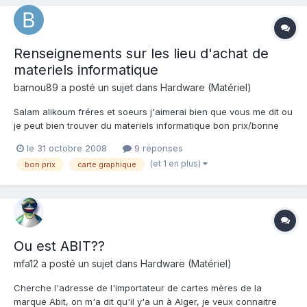
Renseignements sur les lieu d'achat de
materiels informatique
barnou89
a posté un sujet dans
Hardware (Matériel)
Salam alikoum fréres et soeurs j'aimerai bien que vous me dit ou
je peut bien trouver du materiels informatique bon prix/bonne
qualité (pas de raboudg pas boumdera7) a Alger de chrega
le 31 octobre 2008
9 réponses
jusqu'a bab ezouar. et que disez vous de la 6600GT pour
(et 1 en plus)
bon prix
carte graphique
quelqu'un utilise 1/3 de son temp en PC a jouer (surtout j...
Ou est ABIT??
mfa12
a posté un sujet dans
Hardware (Matériel)
Cherche l'adresse de l'importateur de cartes mères de la
marque Abit, on m'a dit qu'il y'a un à Alger, je veux connaitre