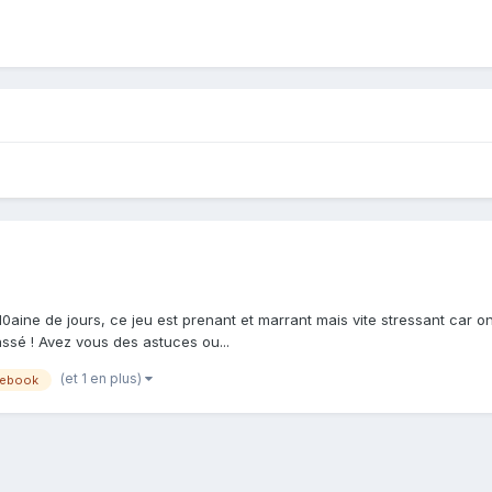
 10aine de jours, ce jeu est prenant et marrant mais vite stressant car 
ssé ! Avez vous des astuces ou...
(et 1 en plus)
cebook