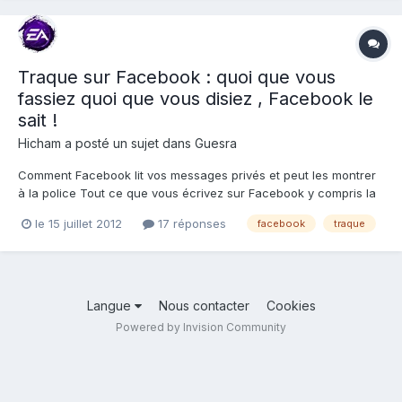
Traque sur Facebook : quoi que vous
fassiez quoi que vous disiez , Facebook le
sait !
Hicham
a posté un sujet dans
Guesra
Comment Facebook lit vos messages privés et peut les montrer
à la police Tout ce que vous écrivez sur Facebook y compris la
messagerie privée est scruté par les ordinateurs de Facebook, à
le 15 juillet 2012
17 réponses
facebook
traque
la recherche d’activités criminelles.Si un comportement suspect,
pédophilie, harcèlement,...
Langue
Nous contacter
Cookies
Powered by Invision Community