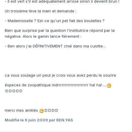
- Il est vert s'il est adéquatement arrosé sinon il devient brun !
Un troisième lève la main et demande :
- Mademoiselle ? Est-ce qu'un pet fait des boulettes ?
Bien que surprise par la question l'institutrice répond par la
négative. Alors le gamin lance fièrement :
- Ben alors j'ai DÉFINITIVEMENT chié dans ma culotte…
ca vous soulage un peut je crois vous avez perdu le sourire
éspeces de zoopathique mdrrrrrrrrrrrrrrrrrrrrr ha! ha! ....
:D:D:D:D:D
merci mes amitiés
:D:D:D:D
Modifié
le 6 juin 2009
par BEN.YAS