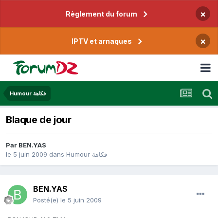
×
Règlement du forum
×
IPTV et arnaques
Humour فكاهة
Blaque de jour
Par
BEN.YAS
le 5 juin 2009
dans
Humour فكاهة
BEN.YAS
Posté(e)
le 5 juin 2009