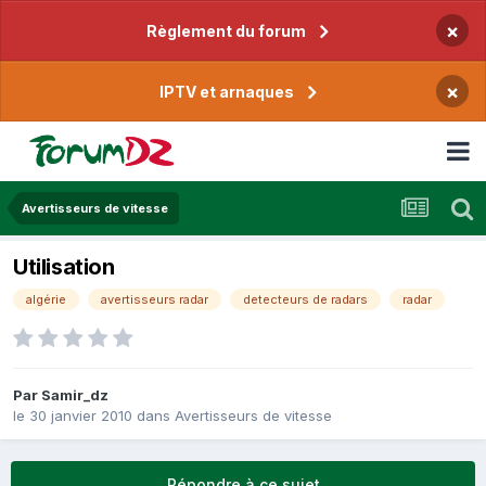
×
Règlement du forum
×
IPTV et arnaques
Avertisseurs de vitesse
Utilisation
algérie
avertisseurs radar
detecteurs de radars
radar
Par
Samir_dz
le 30 janvier 2010
dans
Avertisseurs de vitesse
Répondre à ce sujet