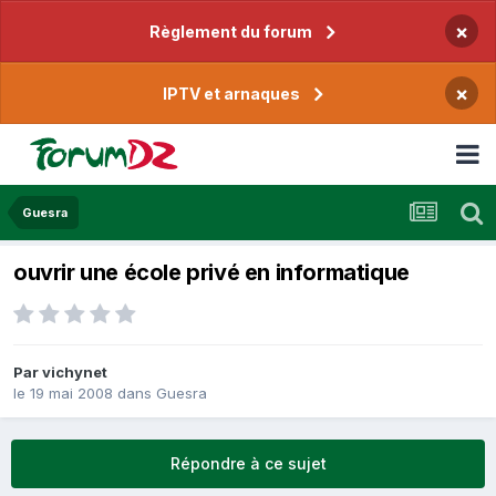
×
Règlement du forum
×
IPTV et arnaques
Guesra
ouvrir une école privé en informatique
Par
vichynet
le 19 mai 2008
dans
Guesra
Répondre à ce sujet