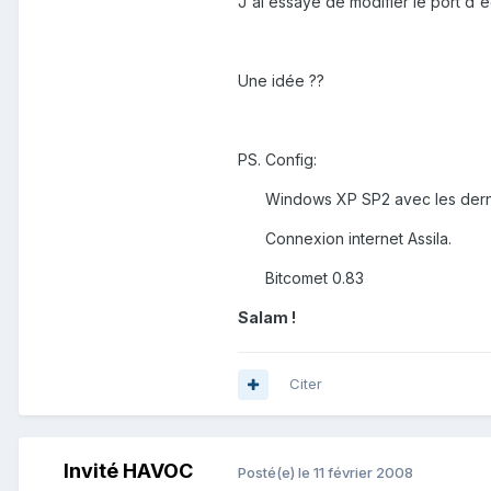
J'ai essayé de modifier le port d'é
Une idée ??
PS. Config:
Windows XP SP2 avec les derni
Connexion internet Assila.
Bitcomet 0.83
Salam !
Citer
Invité HAVOC
Posté(e)
le 11 février 2008