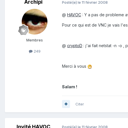
Archipi
Posté(e)
le 11 février 2008
@
HAVOC
: Y a pas de probleme av
Pour ce qui est de VNC je vais l'es
Membres
@
cryptoD
: j'ai fait netstat -n -o
249
Merci à vous
Salam !
Citer
Invité HAVOC
Posté(e)
le 11 février 2008