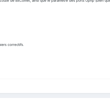
coute de BitComet, ainsi que le paramètre des ports Upnp (bien que j
ers correctifs.