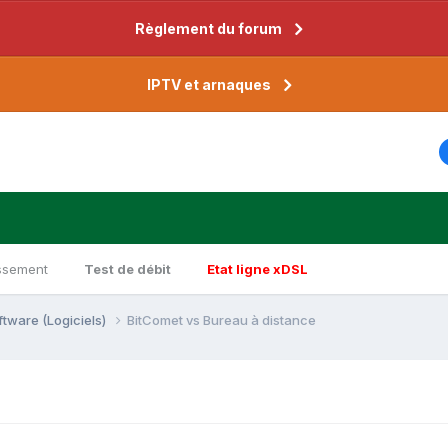
Règlement du forum
IPTV et arnaques
ssement
Test de débit
Etat ligne xDSL
ftware (Logiciels)
BitComet vs Bureau à distance