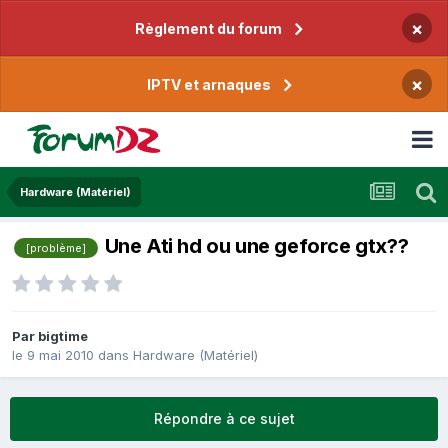
×
Règlement du forum
×
IPTV et arnaques
Hardware (Matériel)
Une Ati hd ou une geforce gtx??
[problème]
Par
bigtime
le 9 mai 2010
dans
Hardware (Matériel)
Répondre à ce sujet