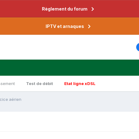
Règlement du forum
IPTV et arnaques
ssement
Test de débit
Etat ligne xDSL
cice aérien