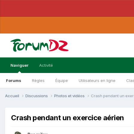
Naviguer
Activité
Forums
Règles
Équipe
Utilisateurs en ligne
Cla
Accueil
Discussions
Photos et vidéos
Crash pendant un exer
Crash pendant un exercice aérien