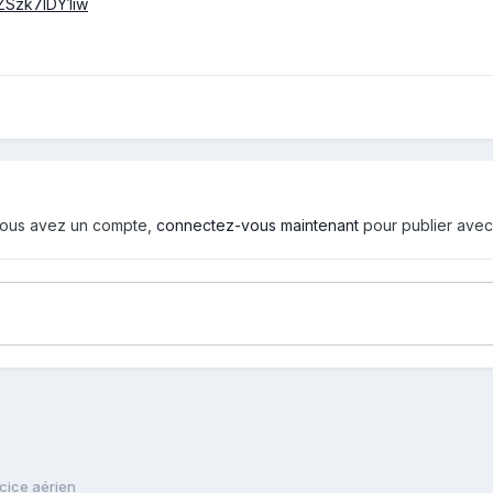
ZSzk7lDY1iw
i vous avez un compte,
connectez-vous maintenant
pour publier avec
cice aérien