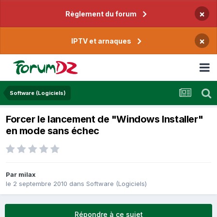
×
Règlement du forum
×
IPTV et arnaques
Software (Logiciels)
Forcer le lancement de "Windows Installer"
en mode sans échec
Par
milax
le 2 septembre 2010
dans
Software (Logiciels)
Répondre à ce sujet