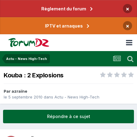
×
Règlement du forum
×
IPTV et arnaques
Actu - News High-Tech
Kouba : 2 Explosions
Par
azraïne
le 5 septembre 2010
dans
Actu - News High-Tech
Répondre à ce sujet