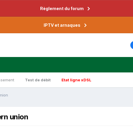
Règlement du forum
IPTV et arnaques
ssement
Test de débit
Etat ligne xDSL
union
ern union