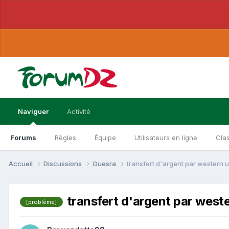
Naviguer
Activité
Forums
Règles
Équipe
Utilisateurs en ligne
Cla
Accueil
Discussions
Guesra
transfert d'argent par western 
transfert d'argent par west
[problème]