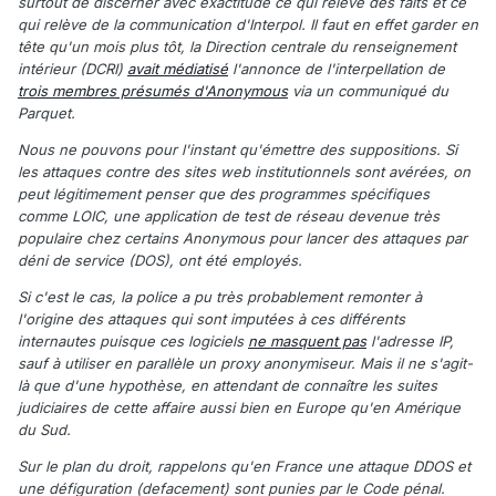
surtout de discerner avec exactitude ce qui relève des faits et ce
qui relève de la communication d'Interpol. Il faut en effet garder en
tête qu'un mois plus tôt, la Direction centrale du renseignement
intérieur (DCRI)
avait médiatisé
l'annonce de l'interpellation de
trois membres présumés d'Anonymous
via un communiqué du
Parquet.
Nous ne pouvons pour l'instant qu'émettre des suppositions. Si
les attaques contre des sites web institutionnels sont avérées, on
peut légitimement penser que des programmes spécifiques
comme LOIC, une application de test de réseau devenue très
populaire chez certains Anonymous pour lancer des attaques par
déni de service (DOS), ont été employés.
Si c'est le cas, la police a pu très probablement remonter à
l'origine des attaques qui sont imputées à ces différents
internautes puisque ces logiciels
ne masquent pas
l'adresse IP,
sauf à utiliser en parallèle un proxy anonymiseur. Mais il ne s'agit-
là que d'une hypothèse, en attendant de connaître les suites
judiciaires de cette affaire aussi bien en Europe qu'en Amérique
du Sud.
Sur le plan du droit, rappelons qu'en France une attaque DDOS et
une défiguration (defacement) sont punies par le Code pénal.