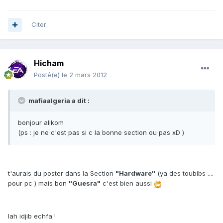
Citer
Hicham
Posté(e)
le 2 mars 2012
mafiaalgeria a dit :
bonjour alikom
(ps : je ne c'est pas si c la bonne section ou pas xD )
t'aurais du poster dans la Section
"Hardware"
(ya des toubibs ....
pour pc ) mais bon
"Guesra"
c'est bien aussi
lah idjib echfa !