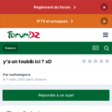
×
Règlement du forum
×
IPTV et arnaques
Guesra
y'a un toubib ici ? xD
Par
mafiaalgeria
le 1 mars 2012
dans
Guesra
Répondre à ce sujet