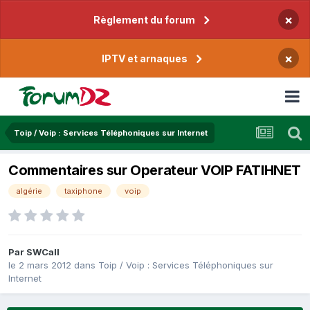
×
Règlement du forum
×
IPTV et arnaques
Toip / Voip : Services Téléphoniques sur Internet
Commentaires sur Operateur VOIP FATIHNET
algérie
taxiphone
voip
Par
SWCall
le 2 mars 2012
dans
Toip / Voip : Services Téléphoniques sur
Internet