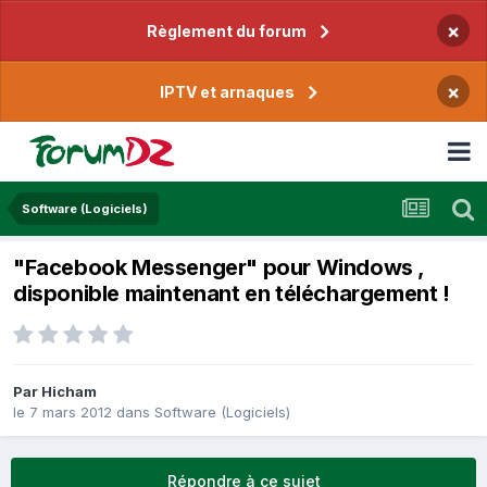
×
Règlement du forum
×
IPTV et arnaques
Software (Logiciels)
"Facebook Messenger" pour Windows ,
disponible maintenant en téléchargement !
Par
Hicham
le 7 mars 2012
dans
Software (Logiciels)
Répondre à ce sujet