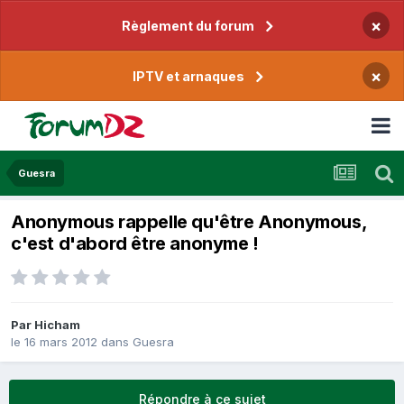
×
Règlement du forum
×
IPTV et arnaques
Guesra
Anonymous rappelle qu'être Anonymous,
c'est d'abord être anonyme !
Par
Hicham
le 16 mars 2012
dans
Guesra
Répondre à ce sujet