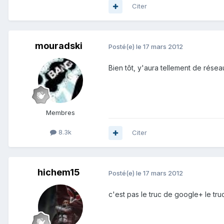
Citer
mouradski
Posté(e)
le 17 mars 2012
Bien tôt, y'aura tellement de rése
Membres
8.3k
Citer
hichem15
Posté(e)
le 17 mars 2012
c'est pas le truc de google+ le tru