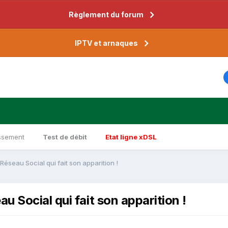
Règlement du forum
IPTV et arnaques
ssement
Test de débit
Etat ligne xDSL
éseau Social qui fait son apparition !
 Social qui fait son apparition !