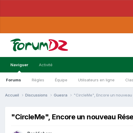
Naviguer
Activité
Forums
Règles
Équipe
Utilisateurs en ligne
Cla
Accueil
Discussions
Guesra
"CircleMe", Encore un nouveau R
"CircleMe", Encore un nouveau Réseau