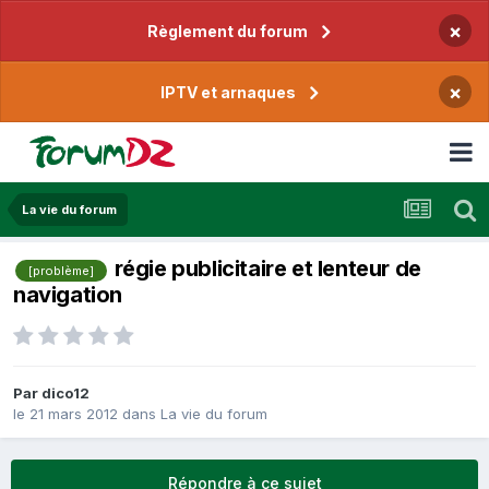
×
Règlement du forum
×
IPTV et arnaques
La vie du forum
régie publicitaire et lenteur de
[problème]
navigation
Par
dico12
le 21 mars 2012
dans
La vie du forum
Répondre à ce sujet