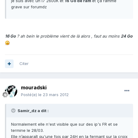
je suis avec un I7 2600K et
16 Go de ram
et ça ramme
grave sur forumdz
16 Go
? ah bein le problème vient de là alors , faut au moins
24 Go
Citer
mouradski
Posté(e)
le 23 mars 2012
Samir_dz a dit :
Normalement elle n'est visible que sur des ip's FR et se
termine le 28/03.
Elle n’apparaît qu'une fois par 24H en la fermant sur la croix