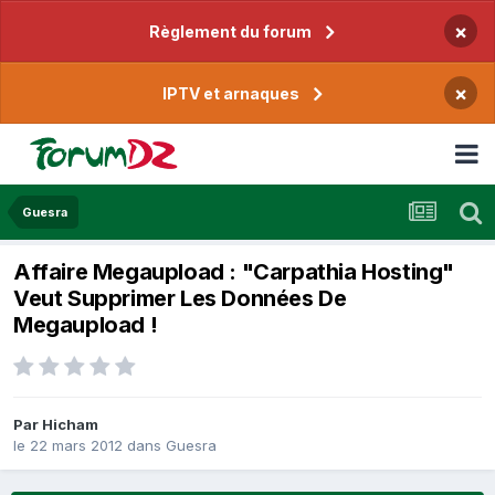
×
Règlement du forum
×
IPTV et arnaques
Guesra
Affaire Megaupload : "Carpathia Hosting"
Veut Supprimer Les Données De
Megaupload !
Par
Hicham
le 22 mars 2012
dans
Guesra