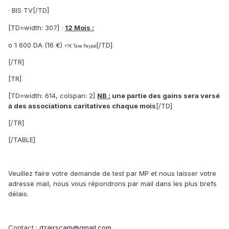
BIS TV[/TD]
·
[TD=width: 307]
12 Mois :
·
o 1 600 DA (16 €)
[/TD]
+1
€
Taxe Paypal
[/TR]
[TR]
[TD=width: 614, colspan: 2]
NB :
une partie des gains sera versé
à des associations caritatives chaque mois
[/TD]
[/TR]
[/TABLE]
Veuillez faire votre demande de test par MP et nous laisser votre
adresse mail, nous vous répondrons par mail dans les plus brefs
délais.
Contact :
dzairscam@gmail.com