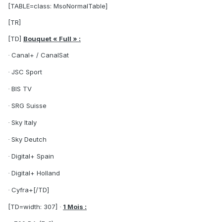
[TABLE=class: MsoNormalTable]
[TR]
[TD]
Bouquet « Full » :
Canal+ / CanalSat
·
JSC Sport
·
BIS TV
·
SRG Suisse
·
Sky Italy
·
Sky Deutch
·
Digital+ Spain
·
Digital+ Holland
·
Cyfra+[/TD]
·
[TD=width: 307]
1 Mois :
·