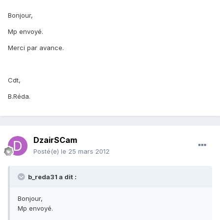
Bonjour,
Mp envoyé.
Merci par avance.
Cdt,
B.Réda.
DzairSCam
Posté(e)
le 25 mars 2012
b_reda31 a dit :
Bonjour,
Mp envoyé.