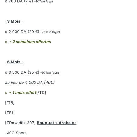
o 700 DA (7 €)
+1
€
Taxe Paypal
3 Mois :
·
o 2 000 DA (20 €)
+2€ Taxe Paypal
o
+ 2 semaines offertes
6 Mois :
·
o 3 500 DA (35 €)
+3
€
Taxe Paypal
au lieu de 4 000 DA (40€)
o
+ 1 mois offert
[/TD]
[/TR]
[TR]
[TD=width: 307]
Bouquet « Arabe » :
JSC Sport
·