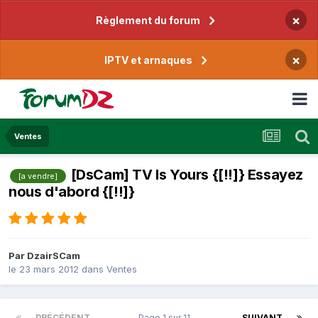
×
Règlement du forum
×
IPTV et arnaques
Ventes
[DsCam] TV Is Yours {[!!]} Essayez
[a vendre]
nous d'abord {[!!]}
Par
DzairSCam
le 23 mars 2012
dans
Ventes
PRÉCÉDENT
Page 1 sur 11
SUIVANT