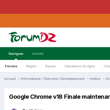
Naviguer
Activité
Forums
Règles
Équipe
Utilisateurs en ligne
Cla
Accueil
Informatique / Télécoms / Développement
Hotline
So
Google Chrome v18 Finale maintenan