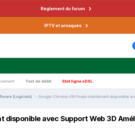
Règlement du forum
IPTV et arnaques
ssement
Test de débit
Etat ligne xDSL
ftware (Logiciels)
Google Chrome v18 Finale maintenant disponible av
t disponible avec Support Web 3D Améli