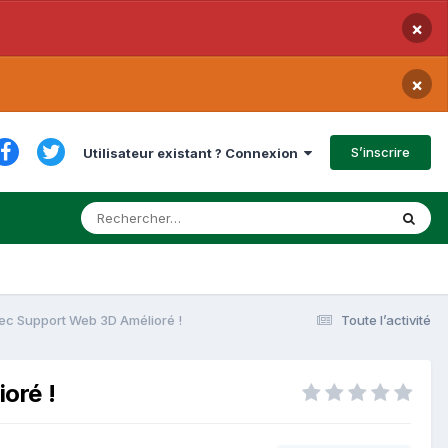
×
×
S’inscrire
Utilisateur existant ? Connexion
ec Support Web 3D Amélioré !
Toute l’activité
oré !