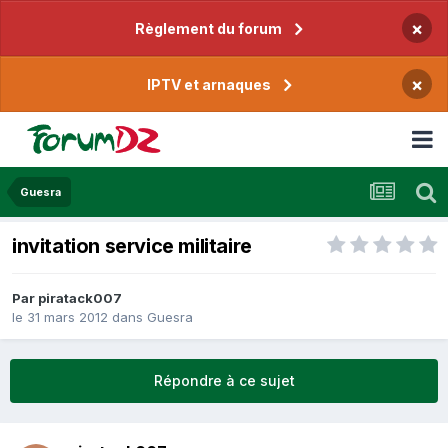
×
Règlement du forum
×
IPTV et arnaques
Guesra
invitation service militaire
Par
piratack007
le 31 mars 2012
dans
Guesra
Répondre à ce sujet