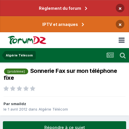
×
Règlement du forum
×
IPTV et arnaques
Algérie Télécom
Sonnerie Fax sur mon téléphone
[problème]
fixe
Par
smaildz
le 1 avril 2012
dans
Algérie Télécom
Répondre à ce sujet