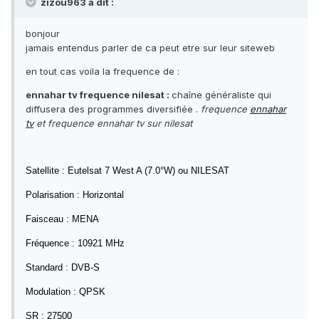
zizou963 a dit :
bonjour
jamais entendus parler de ca peut etre sur leur siteweb
en tout cas voila la frequence de :
ennahar tv frequence nilesat :
chaîne généraliste qui
diffusera des programmes diversifiée .
frequence
ennahar
tv
et frequence ennahar tv sur nilesat
Satellite : Eutelsat 7 West A (7.0°W) ou NILESAT
Polarisation : Horizontal
Faisceau : MENA
Fréquence : 10921 MHz
Standard : DVB-S
Modulation : QPSK
SR : 27500