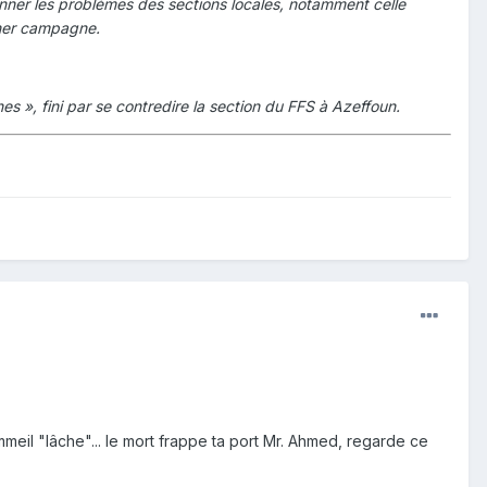
ionner les problèmes des sections locales, notamment celle
ener campagne.
s », fini par se contredire la section du FFS à Azeffoun.
mmeil "lâche"... le mort frappe ta port Mr. Ahmed, regarde ce