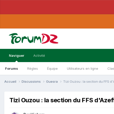
Naviguer
Activité
Forums
Règles
Équipe
Utilisateurs en ligne
Cla
Accueil
Discussions
Guesra
Tizi Ouzou : la section du FFS d
Tizi Ouzou : la section du FFS d'Azef