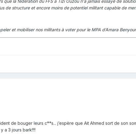
leurs que la fédération du FFS à Tizi Ouzou n'a jamais essayé de solut
us de structure et encore moins de potentiel militant capable de m
ppeler et mobiliser nos militants à voter pour le MPA d’Amara Benyoune
écident de bouger leurs c**s... j’espère que Ait Ahmed sort de son so
 a 3 jours bark!!!!