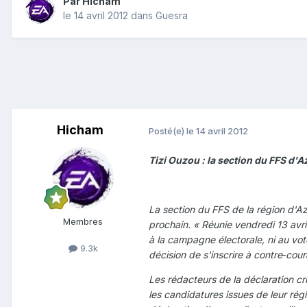
Par
Hicham
le 14 avril 2012
dans
Guesra
Hicham
Posté(e)
le 14 avril 2012
Tizi Ouzou : la section du FFS d'
La section du FFS de la région d'Az
Membres
prochain. « Réunie vendredi 13 avril
à la campagne électorale, ni au vot
9.3k
décision de s'inscrire à contre‑cou
Les rédacteurs de la déclaration cri
les candidatures issues de leur régi