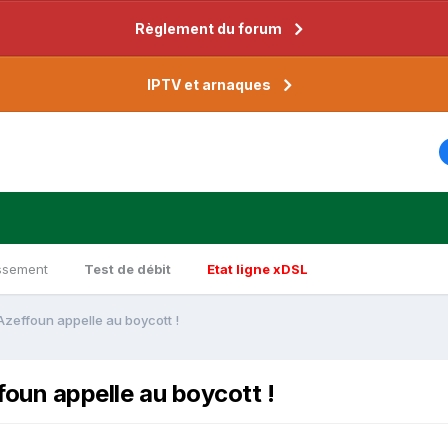
Règlement du forum
IPTV et arnaques
ssement
Test de débit
Etat ligne xDSL
'Azeffoun appelle au boycott !
foun appelle au boycott !