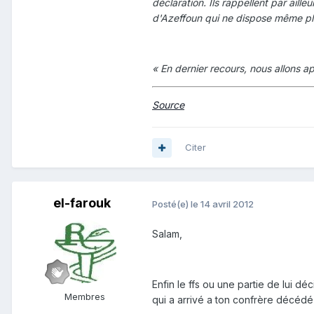
déclaration. Ils rappellent par ail
d'Azeffoun qui ne dispose même pl
« En dernier recours, nous allons a
Source
Citer
el-farouk
Posté(e)
le 14 avril 2012
Salam,
Enfin le ffs ou une partie de lui d
Membres
qui a arrivé a ton confrère décédé y