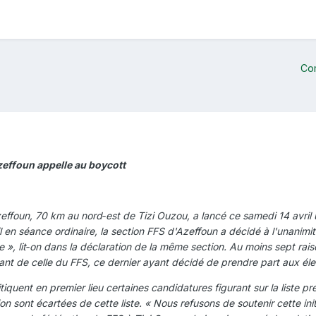
Co
Azeffoun appelle au boycott
effoun, 70 km au nord‑est de Tizi Ouzou, a lancé ce samedi 14 avril 
 en séance ordinaire, la section FFS d'Azeffoun a décidé à l'unanimité
e », lit‑on dans la déclaration de la même section. Au moins sept rai
rant de celle du FFS, ce dernier ayant décidé de prendre part aux élec
tiquent en premier lieu certaines candidatures figurant sur la liste pr
on sont écartées de cette liste. « Nous refusons de soutenir cette init