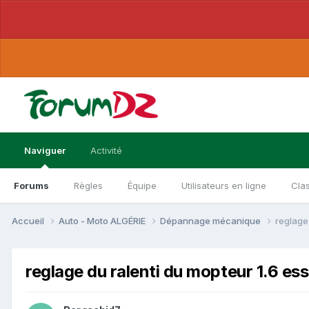
Naviguer
Activité
Forums
Règles
Équipe
Utilisateurs en ligne
Cla
Accueil
Auto - Moto ALGÉRIE
Dépannage mécanique
reglage
reglage du ralenti du mopteur 1.6 e