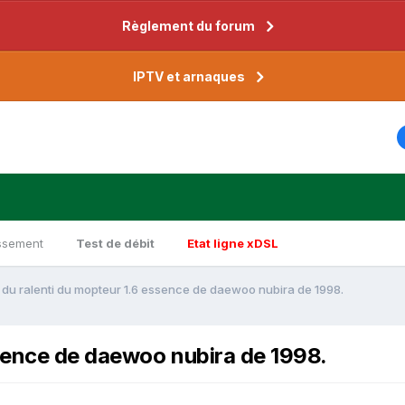
Règlement du forum
IPTV et arnaques
ssement
Test de débit
Etat ligne xDSL
 du ralenti du mopteur 1.6 essence de daewoo nubira de 1998.
ssence de daewoo nubira de 1998.