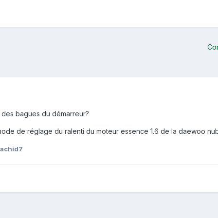
Co
 des bagues du démarreur?
thode de réglage du ralenti du moteur essence 1.6 de la daewoo nub
rachid7