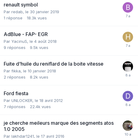
renault symbol
Par
redab
,
le 30 janvier 2019
1
réponse
18.3k
vues
AdBlue - FAP- EGR
Par
YacinuS
,
le 4 août 2018
9
réponses
9.5k
vues
Fuite d'huile du reniflard de la boite vitesse
Par
fikka
,
le 10 janvier 2018
2
réponses
8.2k
vues
Ford fiesta
Par
UNLOCKER
,
le 18 avril 2012
7
réponses
22.4k
vues
je cherche meileurs marque des segments atos
1.0 2005
Par
lakhdar1241
,
le 17 avril 2016