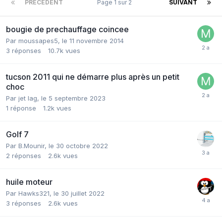
PRÉCÉDENT
Page 1 sur 2
SUIVANT
bougie de prechauffage coincee
Par
moussapes5
,
le 11 novembre 2014
3
réponses
10.7k
vues
tucson 2011 qui ne démarre plus après un petit
choc
Par
jet lag
,
le 5 septembre 2023
1
réponse
1.2k
vues
Golf 7
Par
B.Mounir
,
le 30 octobre 2022
2
réponses
2.6k
vues
huile moteur
Par
Hawks321
,
le 30 juillet 2022
3
réponses
2.6k
vues