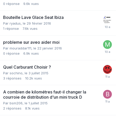
0
réponse
9.6k
vues
Bouteille Lave Glace Seat Ibiza
Par
ryadus
,
le 29 février 2016
1
réponse
7.6k
vues
probleme sur aveo aider moi
Par
mouraddar111
,
le 22 janvier 2016
0
réponse
6.9k
vues
Quel Carburant Choisir ?
Par
sochino
,
le 3 juillet 2015
3
réponses
10.2k
vues
A combien de kilométres faut-il changer la
courroie de distribution d'un mini truck D
Par
bsm206
,
le 1 juillet 2015
2
réponses
8.1k
vues