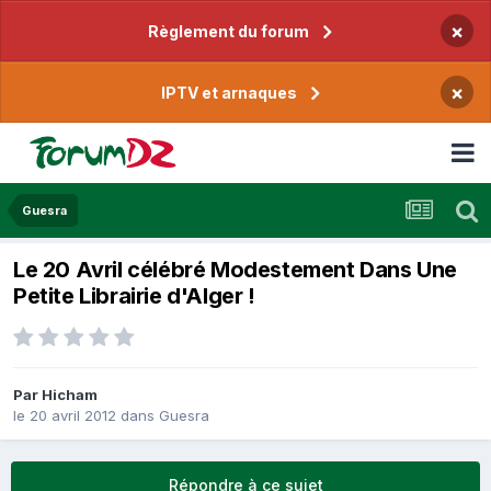
×
Règlement du forum
×
IPTV et arnaques
Guesra
Le 20 Avril célébré Modestement Dans Une
Petite Librairie d'Alger !
Par
Hicham
le 20 avril 2012
dans
Guesra
Répondre à ce sujet