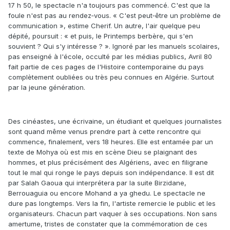
17 h 50, le spectacle n'a toujours pas commencé. C'est que la
foule n'est pas au rendez‑vous. « C'est peut‑être un problème de
communication », estime Cherif. Un autre, l'air quelque peu
dépité, poursuit : « et puis, le Printemps berbère, qui s'en
souvient ? Qui s'y intéresse ? ». Ignoré par les manuels scolaires,
pas enseigné à l'école, occulté par les médias publics, Avril 80
fait partie de ces pages de l'Histoire contemporaine du pays
complètement oubliées ou très peu connues en Algérie. Surtout
par la jeune génération.
Des cinéastes, une écrivaine, un étudiant et quelques journalistes
sont quand même venus prendre part à cette rencontre qui
commence, finalement, vers 18 heures. Elle est entamée par un
texte de Mohya où est mis en scène Dieu se plaignant des
hommes, et plus précisément des Algériens, avec en filigrane
tout le mal qui ronge le pays depuis son indépendance. Il est dit
par Salah Gaoua qui interprétera par la suite Birzidane,
Berrouaguia ou encore Mohand a ya ghedu. Le spectacle ne
dure pas longtemps. Vers la fin, l'artiste remercie le public et les
organisateurs. Chacun part vaquer à ses occupations. Non sans
amertume, tristes de constater que la commémoration de ces