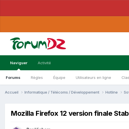
Naviguer
Activité
Forums
Règles
Équipe
Utilisateurs en ligne
Cla
Accueil
Informatique / Télécoms / Développement
Hotline
So
Mozilla Firefox 12 version finale Sta