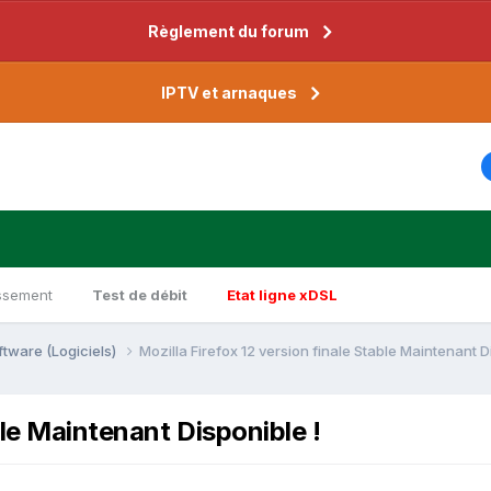
Règlement du forum
IPTV et arnaques
ssement
Test de débit
Etat ligne xDSL
ftware (Logiciels)
Mozilla Firefox 12 version finale Stable Maintenant D
ble Maintenant Disponible !