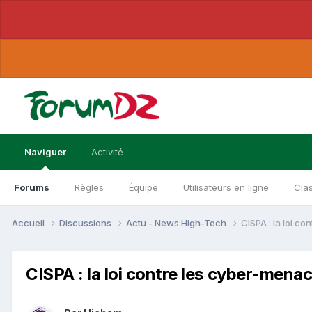
Naviguer
Activité
Forums
Règles
Équipe
Utilisateurs en ligne
Cla
Accueil
Discussions
Actu - News High-Tech
CISPA : la loi c
CISPA : la loi contre les cyber-mena