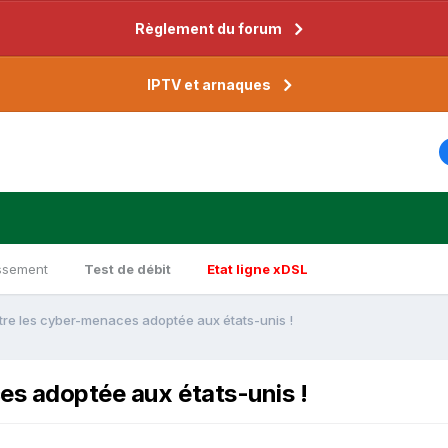
Règlement du forum
IPTV et arnaques
ssement
Test de débit
Etat ligne xDSL
ontre les cyber-menaces adoptée aux états-unis !
ces adoptée aux états-unis !