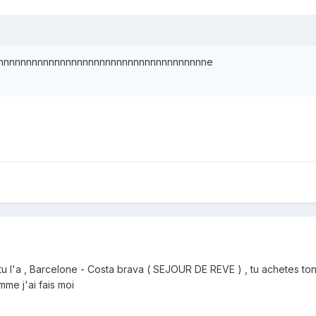
nnnnnnnnnnnnnnnnnnnnnnnnnnnnnnnnnnnnnne
 l'a , Barcelone - Costa brava ( SEJOUR DE REVE ) , tu achetes ton bi
mme j'ai fais moi