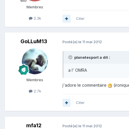
Membres
2.3k
Citer
GoLLuM13
Posté(e)
le 11 mai 2012
planetesport a dit :
a l' OMRA
Membres
j'adore le commentaire
(ironiqu
2.7k
Citer
mfa12
Posté(e)
le 11 mai 2012