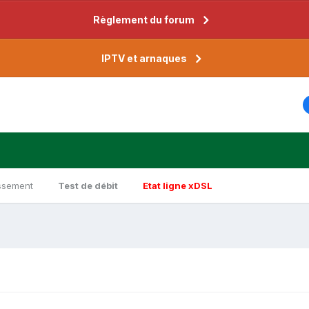
Règlement du forum
IPTV et arnaques
ssement
Test de débit
Etat ligne xDSL