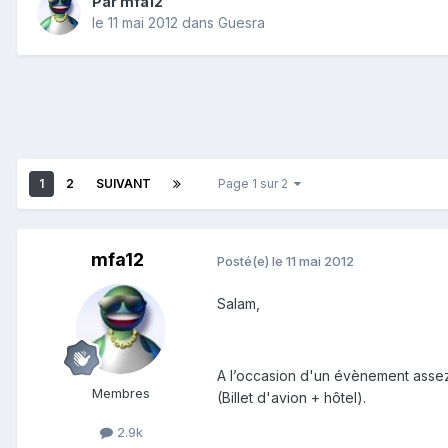
Par
mfa12
le 11 mai 2012
dans
Guesra
1
2
SUIVANT
Page 1 sur 2
mfa12
Posté(e)
le 11 mai 2012
Salam,
A l’occasion d'un évènement assez
Membres
(Billet d'avion + hôtel).
2.9k