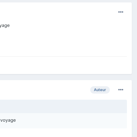
oyage
Auteur
n voyage