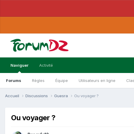
Naviguer
Activité
Forums
Règles
Équipe
Utilisateurs en ligne
Cla
Accueil
Discussions
Guesra
Ou voyager ?
Ou voyager ?