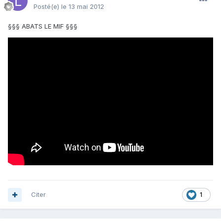
Posté(e)
le 13 mai 2012
§§§ ABATS LE MIF §§§
Citer
1