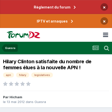
×
Règlement du forum
×
IPTV et arnaques
Guesra
Hilary Clinton satisfaite du nombre de
femmes élues à la nouvelle APN !
apn
hilary
legislatives
Par
Hicham
le 13 mai 2012
dans
Guesra