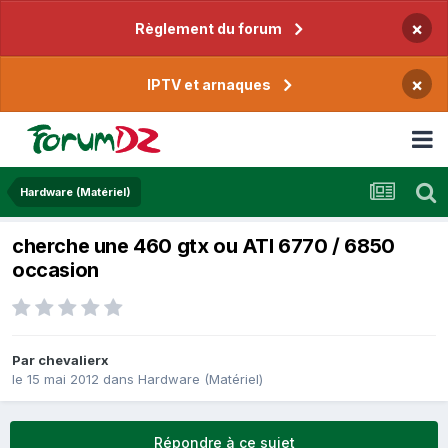
×
Règlement du forum
×
IPTV et arnaques
Hardware (Matériel)
cherche une 460 gtx ou ATI 6770 / 6850
occasion
Par
chevalierx
le 15 mai 2012
dans
Hardware (Matériel)
Répondre à ce sujet