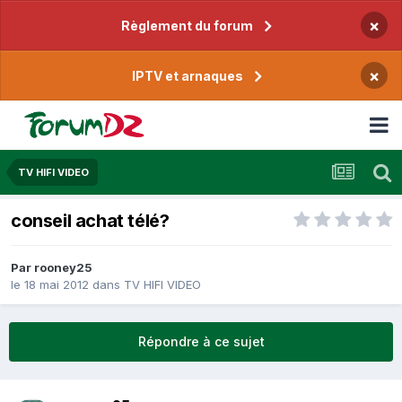
×
Règlement du forum
×
IPTV et arnaques
TV HIFI VIDEO
conseil achat télé?
Par
rooney25
le 18 mai 2012
dans
TV HIFI VIDEO
Répondre à ce sujet