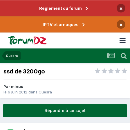
×
Règlement du forum
×
IPTV et arnaques
Guesra
ssd de 3200go
Par
minus
le 6 juin 2012
dans
Guesra
Répondre à ce sujet