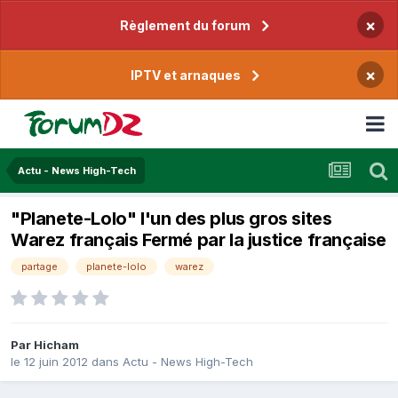
×
Règlement du forum
×
IPTV et arnaques
Actu - News High-Tech
"Planete-Lolo" l'un des plus gros sites
Warez français Fermé par la justice française
partage
planete-lolo
warez
Par
Hicham
le 12 juin 2012
dans
Actu - News High-Tech