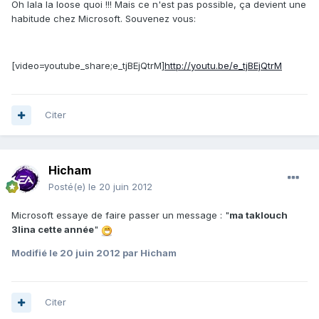
Oh lala la loose quoi !!! Mais ce n'est pas possible, ça devient une
habitude chez Microsoft. Souvenez vous:
[video=youtube_share;e_tjBEjQtrM]
http://youtu.be/e_tjBEjQtrM
Citer
Hicham
Posté(e)
le 20 juin 2012
Microsoft essaye de faire passer un message : "
ma taklouch
3lina cette année
"
Modifié
le 20 juin 2012
par Hicham
Citer