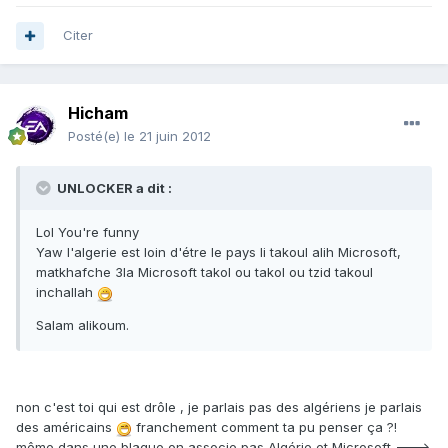
Citer
Hicham
Posté(e)
le 21 juin 2012
UNLOCKER a dit :
Lol You're funny
Yaw l'algerie est loin d'étre le pays li takoul alih Microsoft,
matkhafche 3la Microsoft takol ou takol ou tzid takoul
inchallah
Salam alikoum.
non c'est toi qui est drôle , je parlais pas des algériens je parlais
des américains
franchement comment ta pu penser ça ?!
même dans une blague on associe pas Algérie et Microsoft --->