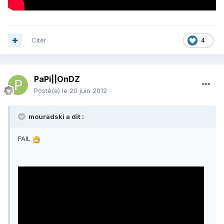
Citer
4
PaPi||OnDZ
Posté(e)
le 20 juin 2012
mouradski a dit :
FAIL