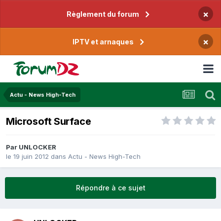
×
Règlement du forum
×
IPTV et arnaques
Actu - News High-Tech
Microsoft Surface
Par
UNLOCKER
le 19 juin 2012
dans
Actu - News High-Tech
Répondre à ce sujet