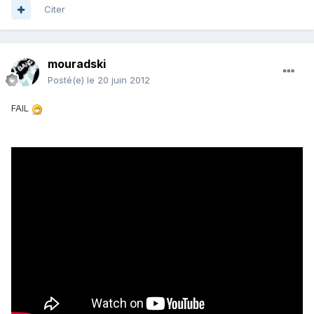
Citer
mouradski
Posté(e)
le 20 juin 2012
FAIL