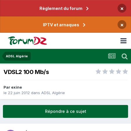
×
Règlement du forum
×
IPTV et arnaques
ADSL Algérie
VDSL2 100 Mb/s
Par
exine
le 22 juin 2012
dans
ADSL Algérie
Répondre à ce sujet