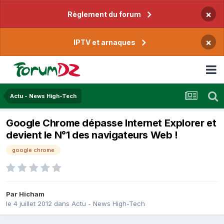
×
Règlement du forum
×
IPTV et arnaques
Actu - News High-Tech
Google Chrome dépasse Internet Explorer et
devient le N°1 des navigateurs Web !
google chrome
Par
Hicham
le 4 juillet 2012
dans
Actu - News High-Tech