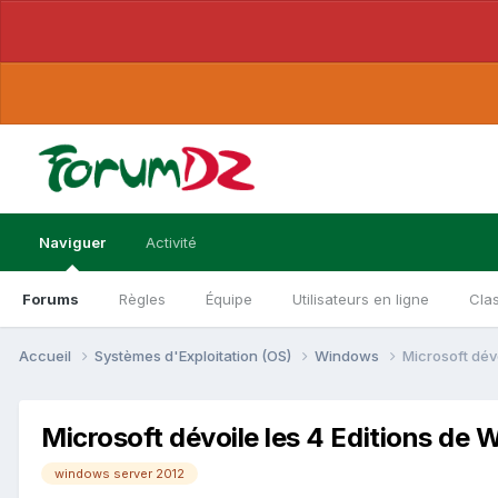
Naviguer
Activité
Forums
Règles
Équipe
Utilisateurs en ligne
Cla
Accueil
Systèmes d'Exploitation (OS)
Windows
Microsoft dév
Microsoft dévoile les 4 Editions de 
windows server 2012