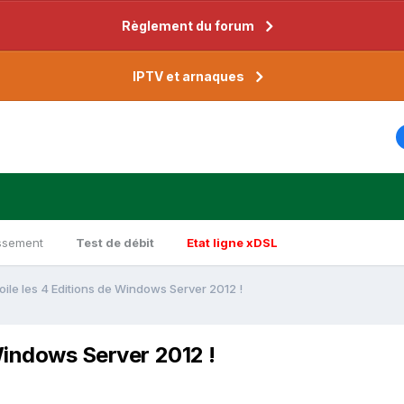
Règlement du forum
IPTV et arnaques
ssement
Test de débit
Etat ligne xDSL
oile les 4 Editions de Windows Server 2012 !
Windows Server 2012 !