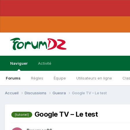
Naviguer
Activité
Forums
Règles
Équipe
Utilisateurs en ligne
Cla
Accueil
Discussions
Guesra
Google TV – Le test
Google TV – Le test
[tutoriel]