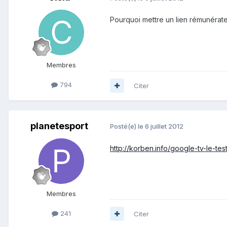
Pourquoi mettre un lien rémunérate
Membres
794
Citer
planetesport
Posté(e)
le 6 juillet 2012
http://korben.info/google-tv-le-test
Membres
241
Citer