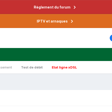
Règlement du forum
IPTV et arnaques
ssement
Test de débit
Etat ligne xDSL