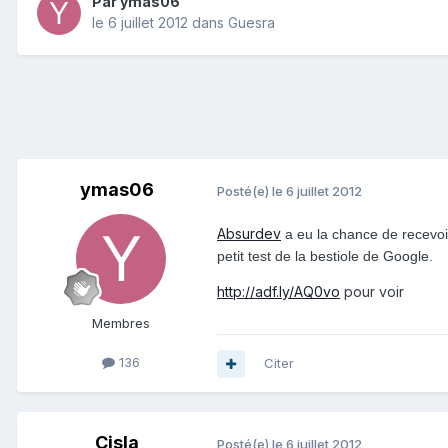
Par
ymas06
le 6 juillet 2012
dans
Guesra
ymas06
Posté(e)
le 6 juillet 2012
Absurdev
a eu la chance de recevoir
petit test de la bestiole de Google.
http://adf.ly/AQ0vo
pour voir
Membres
136
Citer
Cisla
Posté(e)
le 6 juillet 2012