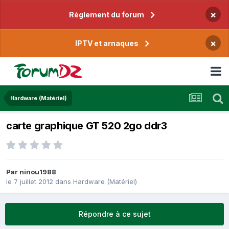
×
Règlement du forum
×
IPTV et arnaques
Hardware (Matériel)
carte graphique GT 520 2go ddr3
Par
ninou1988
le 7 juillet 2012
dans
Hardware (Matériel)
Répondre à ce sujet